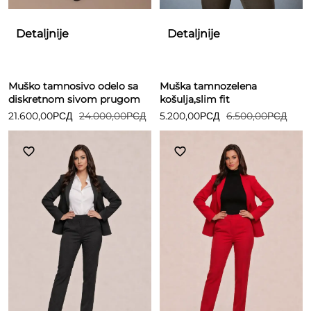
Detaljnije
Detaljnije
Muško tamnosivo odelo sa
Muška tamnozelena
diskretnom sivom prugom
košulja,slim fit
21.600,00
РСД
24.000,00
РСД
5.200,00
РСД
6.500,00
РСД