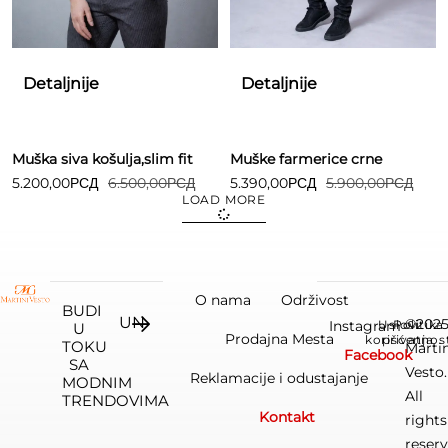
Detaljnije
Detaljnije
Muška siva košulja,slim fit
Muške farmerice crne
5.200,00
РСД
6.500,00
РСД
5.390,00
РСД
5.900,00
РСД
LOAD MORE
O nama
Održivost
BUDI
©202
Instagram
Uslovi
Politika
U
Prodajna Mesta
korišćenja
privatnos
TOKU
Marti
Facebook
SA
Vesto.
Reklamacije i odustajanje
MODNIM
All
TRENDOVIMA
Kontakt
rights
reserv