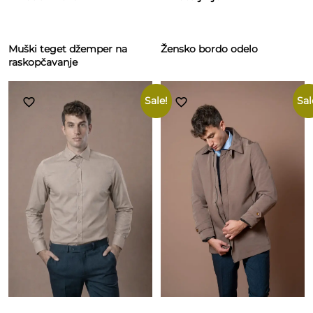
Muški teget džemper na
Žensko bordo odelo
raskopčavanje
Sale!
Sal