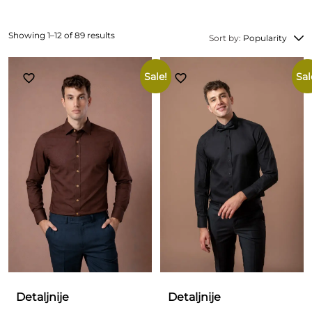
Showing 1–12 of 89 results
Sort by:
Popularity
Sale!
Sal
Detaljnije
Detaljnije