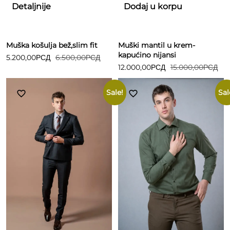
Detaljnije
Dodaj u korpu
Muška košulja bež,slim fit
Muški mantil u krem-
kapućino nijansi
5.200,00
РСД
6.500,00
РСД
12.000,00
РСД
15.000,00
РСД
Sale!
Sal