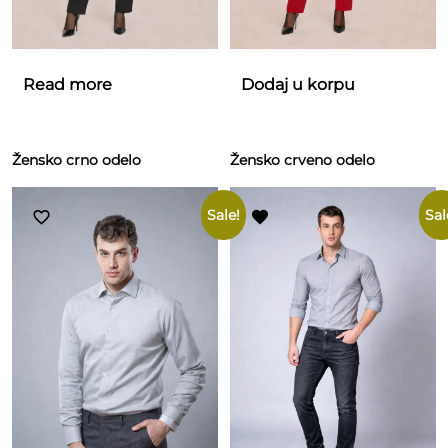
Read more
Dodaj u korpu
Žensko crno odelo
Žensko crveno odelo
Sale!
Sal