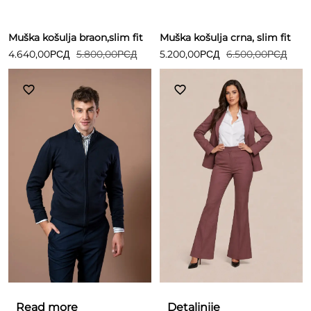
Muška košulja braon,slim fit
Muška košulja crna, slim fit
4.640,00
РСД
5.800,00
РСД
5.200,00
РСД
6.500,00
РСД
Read more
Detaljnije