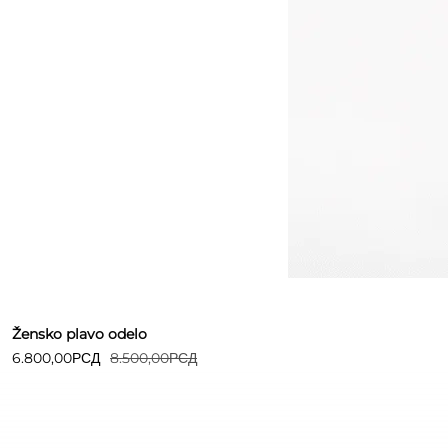
Detaljnije
Žensko plavo odelo
6.800,00
РСД
8.500,00
РСД