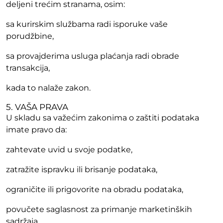
deljeni trećim stranama, osim:
sa kurirskim službama radi isporuke vaše
porudžbine,
sa provajderima usluga plaćanja radi obrade
transakcija,
kada to nalaže zakon.
5. VAŠA PRAVA
U skladu sa važećim zakonima o zaštiti podataka
imate pravo da:
zahtevate uvid u svoje podatke,
zatražite ispravku ili brisanje podataka,
ograničite ili prigovorite na obradu podataka,
povučete saglasnost za primanje marketinških
sadržaja,