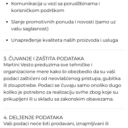
Komunikacija u vezi sa porudžbinama i
korisničkom podrškom
Slanje promotivnih ponuda i novosti (samo uz
vašu saglasnost)
Unapređenje kvaliteta naših proizvoda i usluga
3. ČUVANJE I ZAŠTITA PODATAKA
Martini Vesto preduzima sve tehničke i
organizacione mere kako bi obezbedio da su vaši
podaci zaštićeni od neovlašćenog pristupa, gubitka
ili zloupotrebe. Podaci se čuvaju samo onoliko dugo
koliko je potrebno za realizaciju svrhe zbog koje su
prikupljeni ili u skladu sa zakonskim obavezama.
4. DELJENJE PODATAKA
Vaši podaci neće biti prodavani, iznajmljivani ili