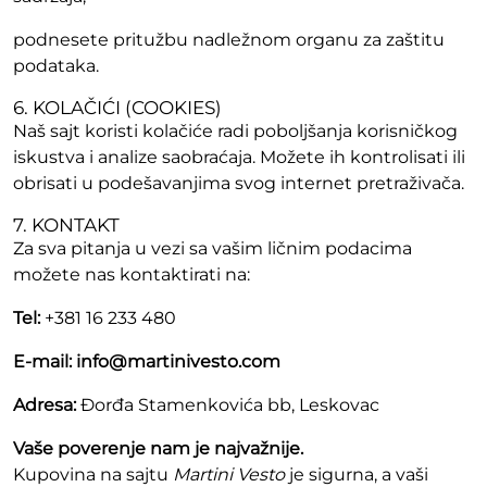
podnesete pritužbu nadležnom organu za zaštitu
podataka.
6. KOLAČIĆI (COOKIES)
Naš sajt koristi kolačiće radi poboljšanja korisničkog
iskustva i analize saobraćaja. Možete ih kontrolisati ili
obrisati u podešavanjima svog internet pretraživača.
7. KONTAKT
Za sva pitanja u vezi sa vašim ličnim podacima
možete nas kontaktirati na:
Tel:
+381 16 233 480
E-mail:
info@martinivesto.com
Adresa:
Đorđa Stamenkovića bb, Leskovac
Vaše poverenje nam je najvažnije.
Kupovina na sajtu
Martini Vesto
je sigurna, a vaši