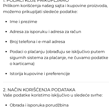
1. PODACI KOJE PRIKUPLJAMO
Prilikom korišćenja našeg sajta i kupovine proizvoda,
možemo prikupljati sledeće podatke:
Ime i prezime
Adresa za isporuku i adresa za račun
Broj telefona i e-mail adresa
Podaci o plaćanju (obrađuju se isključivo putem
sigurnih sistema za plaćanje, ne čuvamo podatke
o karticama)
Istorija kupovine i preferencije
2. NAČIN KORIŠĆENJA PODATAKA
Vaše podatke koristimo isključivo u sledeće svrhe:
Obrada i isporuka porudžbina