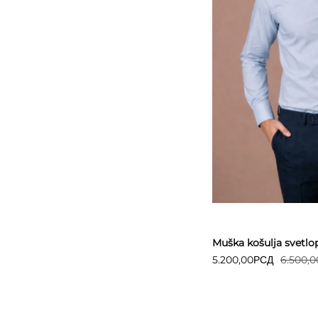
Detaljnije
Muška košulja svetlop
5.200,00
РСД
6.500,0