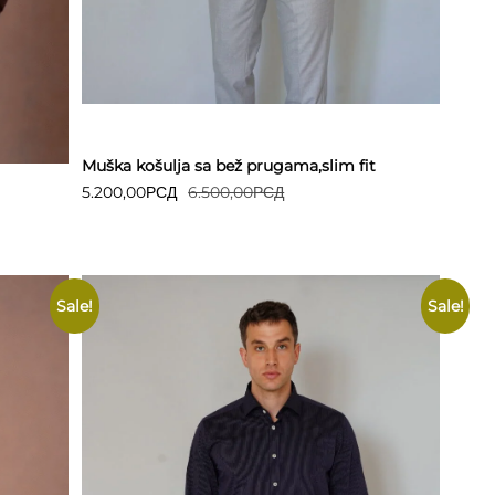
Detaljnije
Muška košulja sa bež prugama,slim fit
5.200,00
РСД
6.500,00
РСД
Sale!
Sale!