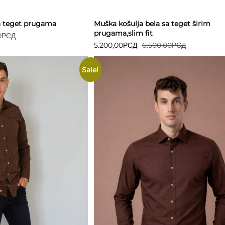
a teget prugama
Muška košulja bela sa teget širim
prugama,slim fit
0
РСД
5.200,00
РСД
6.500,00
РСД
Sale!