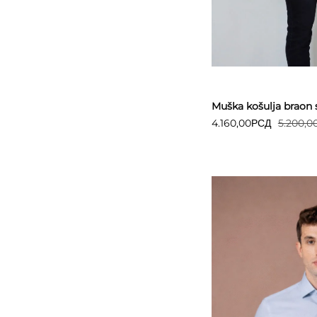
Detaljnije
Muška košulja braon 
4.160,00
РСД
5.200,0