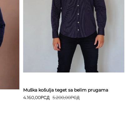
Detaljnije
Muška košulja teget sa belim prugama
4.160,00
РСД
5.200,00
РСД