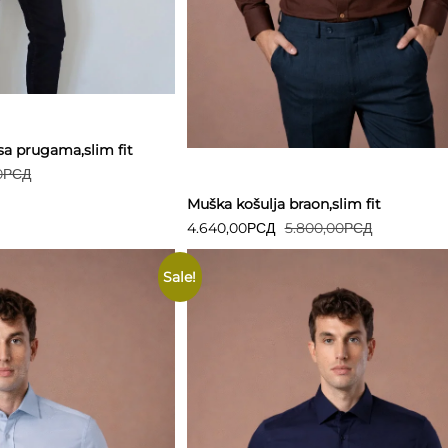
Detaljnije
sa prugama,slim fit
0
РСД
Muška košulja braon,slim fit
4.640,00
РСД
5.800,00
РСД
Sale!