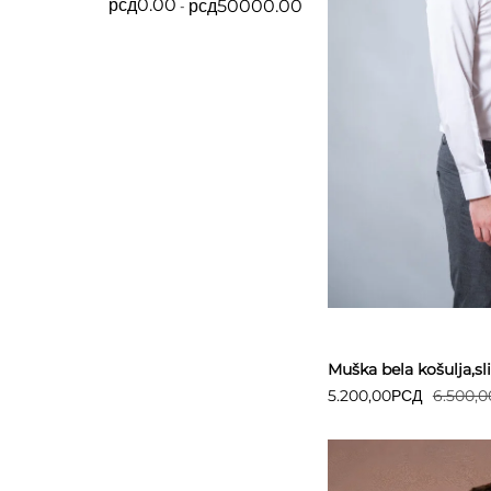
рсд
0.00
рсд
50000.00
Detaljnije
Muška bela košulja,sli
5.200,00
РСД
6.500,0