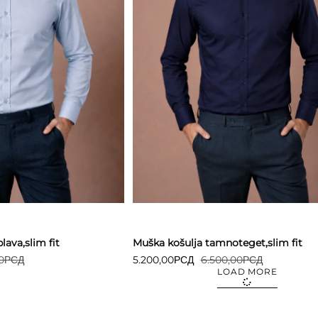
Detaljnije
lava,slim fit
Muška košulja tamnoteget,slim fit
0
РСД
5.200,00
РСД
6.500,00
РСД
LOAD MORE