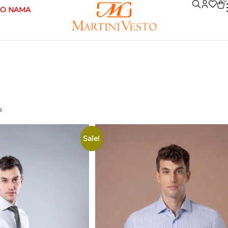
0
O NAMA
s
Sale!