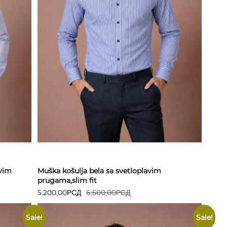
Detaljnije
avim
Muška košulja bela sa svetloplavim
prugama,slim fit
5.200,00
РСД
6.500,00
РСД
Sale!
Sale!