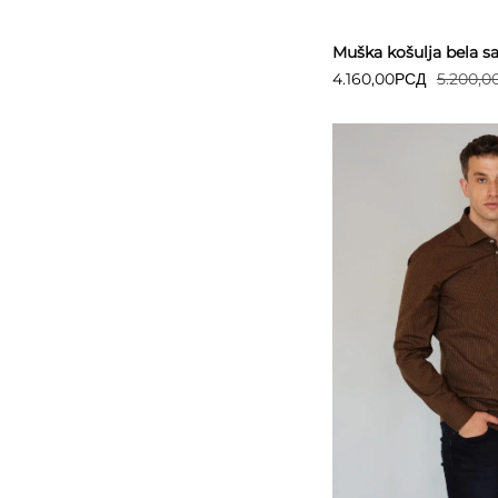
Muška košulja bela s
4.160,00
РСД
5.200,0