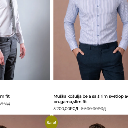
Detaljnije
m fit
Muška košulja bela sa širim svetlopl
prugama,slim fit
0
РСД
5.200,00
РСД
6.500,00
РСД
Sale!