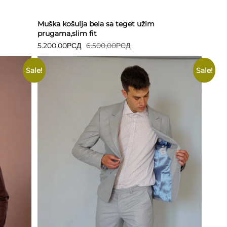
Muška košulja bela sa teget užim
prugama,slim fit
5.200,00
РСД
6.500,00
РСД
Sale!
Sale!