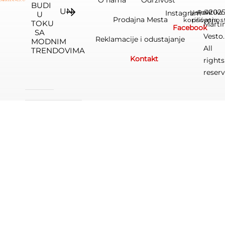
BUDI
©202
Instagram
Uslovi
Politika
U
Prodajna Mesta
korišćenja
privatnos
TOKU
Marti
Facebook
SA
Vesto.
Reklamacije i odustajanje
MODNIM
All
TRENDOVIMA
Kontakt
rights
reserv