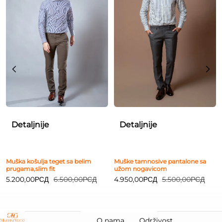
Detaljnije
Detaljnije
Muška košulja teget sa belim
Muške tamnosive pantalone sa
prugama,slim fit
užom nogavicom
5.200,00
РСД
6.500,00
РСД
4.950,00
РСД
5.500,00
РСД
O nama
Održivost