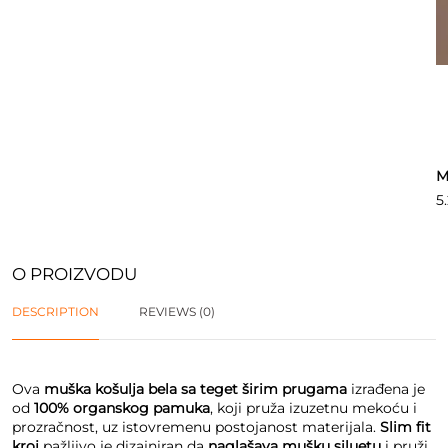
M
5
O PROIZVODU
DESCRIPTION
REVIEWS (0)
Ova
muška košulja bela sa teget širim prugama
izrađena je
od
100% organskog pamuka
, koji pruža izuzetnu mekoću i
prozračnost, uz istovremenu postojanost materijala.
Slim fit
kroj
pažljivo je dizajniran da
naglašava mušku siluetu
i pruži