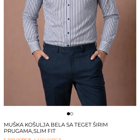
MUŠKA KOŠULJA BELA SA TEGET ŠIRIM
PRUGAMA,SLIM FIT
5.200,00
РСД
6.500,00
РСД