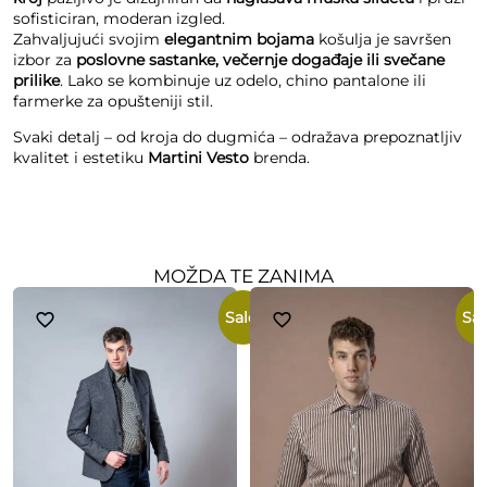
sofisticiran, moderan izgled.
Zahvaljujući svojim
elegantnim bojama
košulja je savršen
izbor za
poslovne sastanke, večernje događaje ili svečane
prilike
. Lako se kombinuje uz odelo, chino pantalone ili
farmerke za opušteniji stil.
Svaki detalj – od kroja do dugmića – odražava prepoznatljiv
kvalitet i estetiku
Martini Vesto
brenda.
MOŽDA TE ZANIMA
ale!
Sale!
Sal