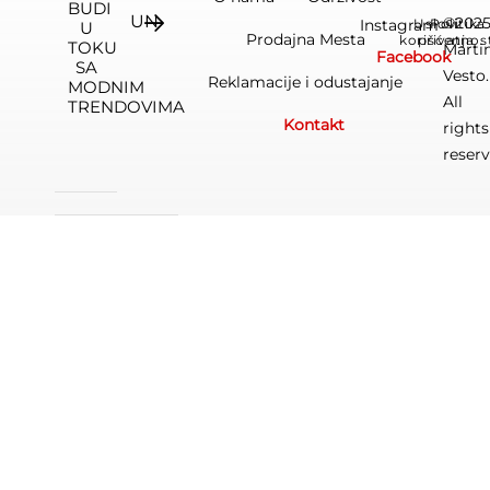
BUDI
©202
Instagram
Uslovi
Politika
U
Prodajna Mesta
korišćenja
privatnos
TOKU
Marti
Facebook
SA
Vesto.
Reklamacije i odustajanje
MODNIM
All
TRENDOVIMA
Kontakt
rights
reserv