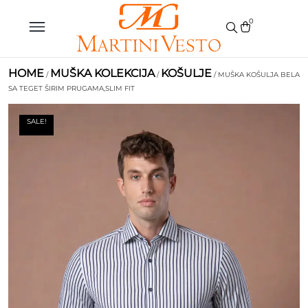
0
HOME
MUŠKA KOLEKCIJA
KOŠULJE
/
/
/ MUŠKA KOŠULJA BELA
SA TEGET ŠIRIM PRUGAMA,SLIM FIT
SALE!