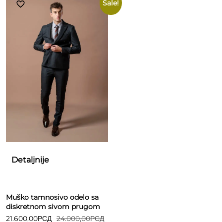
Sale!
Detaljnije
Muško tamnosivo odelo sa
diskretnom sivom prugom
21.600,00
РСД
24.000,00
РСД