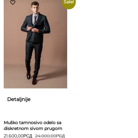
Sale!
Detaljnije
Muško tamnosivo odelo sa
diskretnom sivom prugom
21.600,00
РСД
24.000,00
РСД