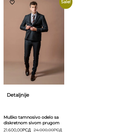
Sale!
Detaljnije
Muško tamnosivo odelo sa
diskretnom sivom prugom
21.600,00
РСД
24.000,00
РСД