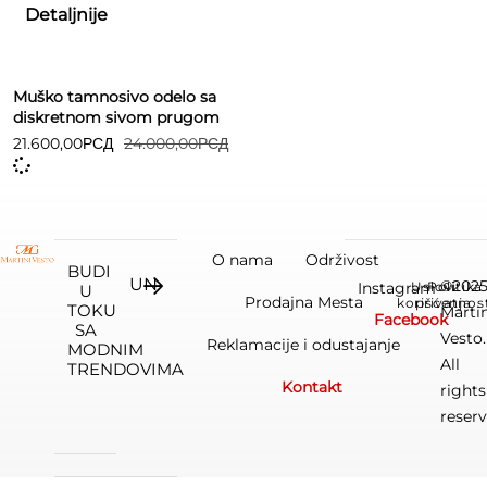
Detaljnije
Muško tamnosivo odelo sa
diskretnom sivom prugom
21.600,00
РСД
24.000,00
РСД
O nama
Održivost
BUDI
©202
Instagram
Uslovi
Politika
U
Prodajna Mesta
korišćenja
privatnos
TOKU
Marti
Facebook
SA
Vesto.
Reklamacije i odustajanje
MODNIM
All
TRENDOVIMA
Kontakt
rights
reserv