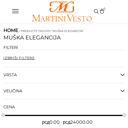
0
HOME
/ PRODUCTS TAGGED “MUŠKA ELEGANCIJA”
MUŠKA ELEGANCIJA
FILTERI
IZBRIŠI FILTERE
VRSTA
VELIČINA
CENA
рсд
0.00
рсд
24000.00