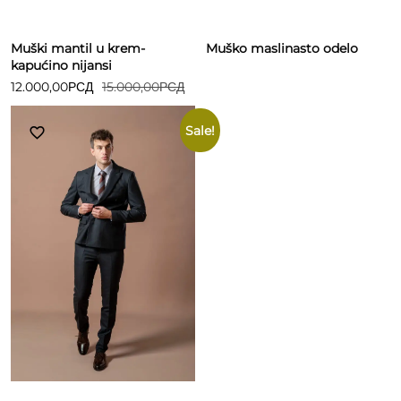
Muški mantil u krem-
Muško maslinasto odelo
kapućino nijansi
12.000,00
РСД
15.000,00
РСД
Sale!