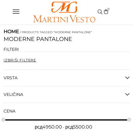
0
HOME
/ PRODUCTS TAGGED “MODERNE PANTALONE”
MODERNE PANTALONE
FILTERI
IZBRIŠI FILTERE
VRSTA
VELIČINA
CENA
рсд
4950.00
рсд
5500.00