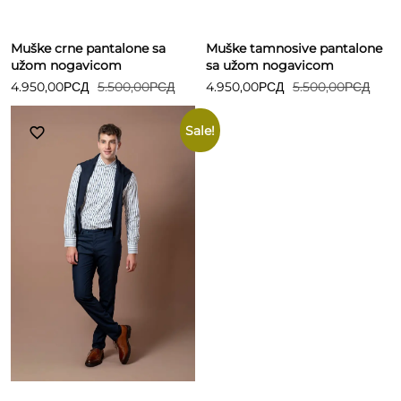
Muške crne pantalone sa
Muške tamnosive pantalone
užom nogavicom
sa užom nogavicom
4.950,00
РСД
5.500,00
РСД
4.950,00
РСД
5.500,00
РСД
Sale!