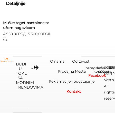
Detaljnije
Muške teget pantalone sa
užom nogavicom
4.950,00
РСД
5.500,00
РСД
O nama
Održivost
BUDI
©202
Instagram
Uslovi
Politika
U
Prodajna Mesta
korišćenja
privatnos
TOKU
Marti
Facebook
SA
Vesto.
Reklamacije i odustajanje
MODNIM
All
TRENDOVIMA
Kontakt
rights
reserv