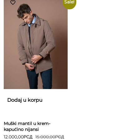
Sale!
Dodaj u korpu
Muški mantil u krem-
kapućino nijansi
12.000,00
РСД
15.000,00
РСД