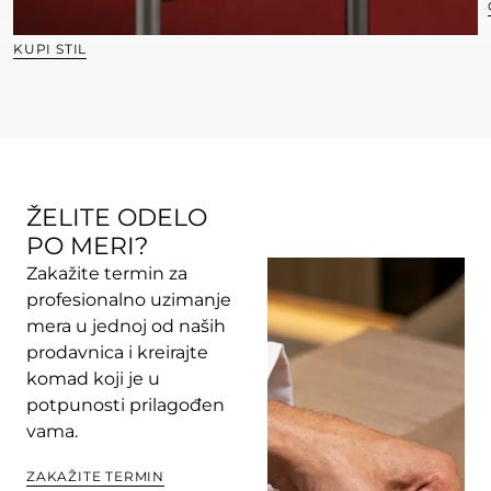
KUPI STIL
ŽELITE ODELO
PO MERI?
Zakažite termin za
profesionalno uzimanje
mera u jednoj od naših
prodavnica i kreirajte
komad koji je u
potpunosti prilagođen
vama.
ZAKAŽITE TERMIN