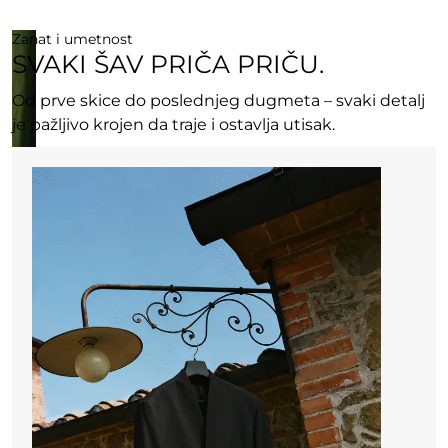
Zanat i umetnost
SVAKI ŠAV PRIČA PRIČU.
Od prve skice do poslednjeg dugmeta – svaki detalj
je pažljivo krojen da traje i ostavlja utisak.