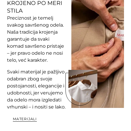
KROJENO PO MERI
STILA
Preciznost je temelj
svakog savršenog odela.
Naša tradicija krojenja
garantuje da svaki
komad savršeno pristaje
– jer pravo odelo ne nosi
telo, već karakter.
Svaki materijal je pažljivo
odabran zbog svoje
postojanosti, elegancije i
udobnosti, jer verujemo
da odelo mora izgledati
vrhunski – i nositi se lako.
MATERIJALI