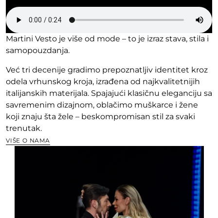
Martini Vesto je više od mode – to je izraz stava, stila i
samopouzdanja.
Već tri decenije gradimo prepoznatljiv identitet kroz
odela vrhunskog kroja, izrađena od najkvalitetnijih
italijanskih materijala. Spajajući klasičnu eleganciju sa
savremenim dizajnom, oblačimo muškarce i žene
koji znaju šta žele – beskompromisan stil za svaki
trenutak.
VIŠE O NAMA