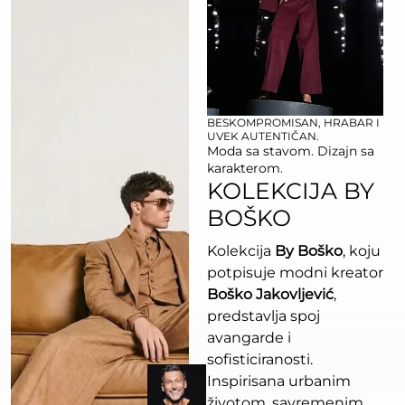
BESKOMPROMISAN, HRABAR I
UVEK AUTENTIČAN.
Moda sa stavom. Dizajn sa
karakterom.
KOLEKCIJA BY
BOŠKO
Kolekcija
By Boško
, koju
potpisuje modni kreator
Boško Jakovljević
,
predstavlja spoj
avangarde i
sofisticiranosti.
Inspirisana urbanim
životom, savremenim