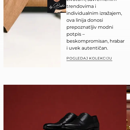
trendovima i
individualnim izražajem,
ova linija donosi
prepoznatljiv modni
potpis –
beskompromisan, hrabar
i uvek autentičan.
POGLEDAJ KOLEKCIJU
OTKRIJ
KOLEKCIJU
ODELA
KOJA
BRIŠE
GRANICE
I
SLAVI
AUTENTIČNOST