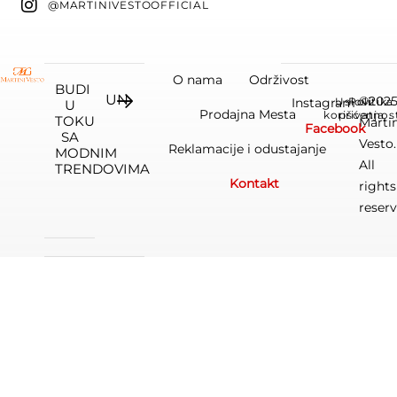
@MARTINIVESTOOFFICIAL
O nama
Održivost
BUDI
©202
Instagram
Uslovi
Politika
U
Prodajna Mesta
korišćenja
privatnos
TOKU
Marti
Facebook
SA
Vesto.
Reklamacije i odustajanje
MODNIM
All
TRENDOVIMA
Kontakt
rights
reserv